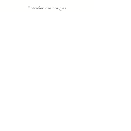
Entretien des bougies
Rejoignez notre liste de diffusion
Email
Send
© 2023 par LOLA LUXE