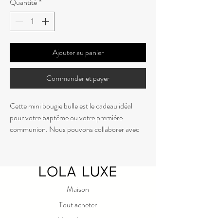
Quantité
*
Ajouter au panier
Commander et payer
Cette mini bougie bulle est le cadeau idéal
pour votre baptême ou votre première
communion. Nous pouvons collaborer avec
vous pour créer le cadeau idéal que vos invités
pourront emporter chez eux et garder en
mémoire ce jour spécial. Nos mini bougies
bulles sont livrées dans une jolie boîte avec
ruban et peuvent être personnalisées avec un
Maison
message ou une phrase spéciale. Laissez-nous
Tout acheter
vous aider à rendre ce jour spécial encore plus