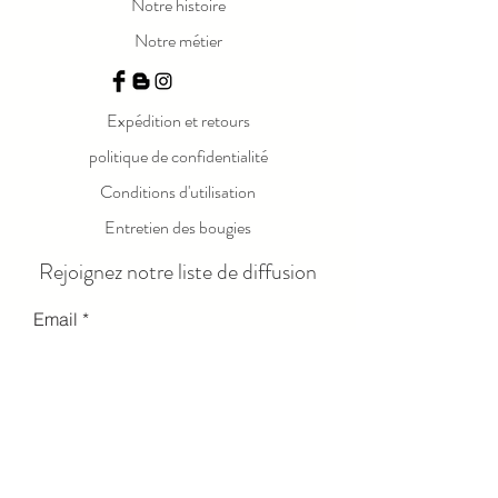
Notre histoire
mémorable avec ce cadeau attentionné et
magnifique.
Notre métier
Mesures :
Grand : 5,5 cm (L) x 5,5 cm (l) x 2 po (H)
Expédition et retours
politique de confidentialité
Conditions d'utilisation
Entretien des bougies
Rejoignez notre liste de diffusion
Email
Send
© 2023 par LOLA LUXE