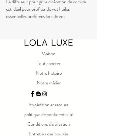
Le diffuseur pour grille d'aération de voiture
est idéal pour profiter de vos huiles
essentielles préférées lors de vos
déplacements. Il suffit de le fixer à la grille
d'aération de votre voiture pour profiter d'un
parfum naturel et rafraîchissant. Fabriqué à
partir de matériaux naturels, notre diffuseur
est une alternative sûre et saine aux
Maison
désodorisants chimiques.
Tout acheter
Le désodorisant dure jusqu'à 5 mois avant
Notre histoire
qu'une recharge ne soit nécessaire.
Notre métier
Expédition et retours
politique de confidentialité
Conditions d'utilisation
Entretien des bougies