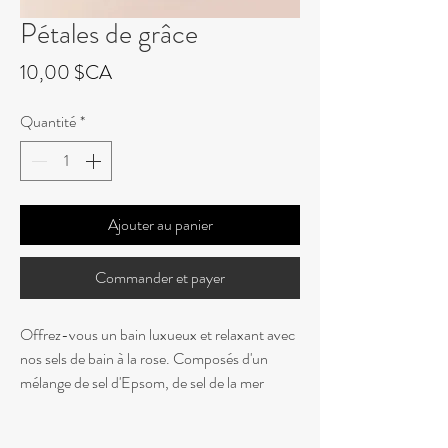
Pétales de grâce
Prix
10,00 $CA
Quantité
*
Ajouter au panier
Commander et payer
Offrez-vous un bain luxueux et relaxant avec
nos sels de bain à la rose. Composés d'un
mélange de sel d'Epsom, de sel de la mer
Morte et de sel rose de l'Himalaya, ces sels de
bain sont parfaits pour apaiser les muscles