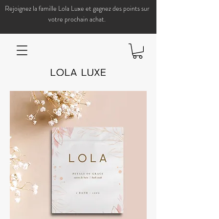
Rejoignez la famille Lola Luxe et gagnez des points sur
votre prochain achat.