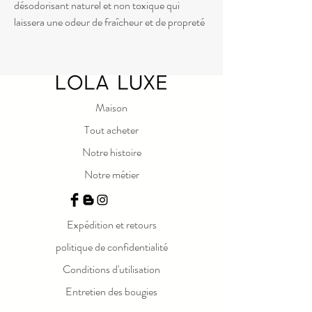
désodorisant naturel et non toxique qui
laissera une odeur de fraîcheur et de propreté
dans votre intérieur. Composée d'huiles
essentielles pures et sans parfums
synthétiques, cette brume est idéale pour
ceux qui recherchent un parfum 100 %
naturel. Notre engagement envers des
Maison
produits respectueux de l'environnement
Tout acheter
garantit que notre Brume d'Ambiance ne nuit
Notre histoire
ni à la planète ni à votre santé. Alors, n'hésitez
plus et vaporisez, en toute conscience, pour
Notre métier
un choix responsable, pour votre maison et
pour la planète.
250 ml
Expédition et retours
politique de confidentialité
Conditions d'utilisation
Entretien des bougies