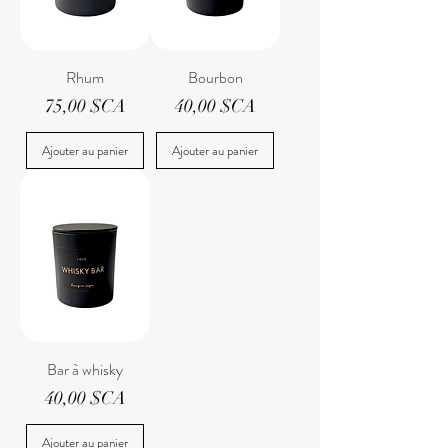
Rhum
Bourbon
Prix
Prix
75,00 $CA
40,00 $CA
Ajouter au panier
Ajouter au panier
Bar à whisky
Prix
40,00 $CA
Ajouter au panier