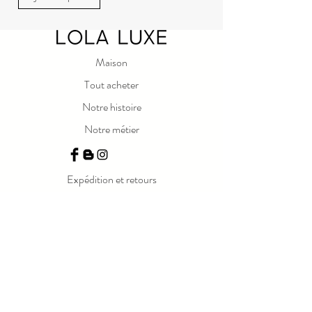
Maison
Tout acheter
Notre histoire
Notre métier
Expédition et retours
politique de confidentialité
Conditions d'utilisation
Entretien des bougies
Rejoignez notre liste de diffusion
Email