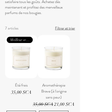
satisfaire tous les goûts. Achetez dès
maintenant et profitez des merveilleux
parfums de nos bougies.
7 articles
Filtrer et trier
Meilleur vendeur
Été frais
Aromathérapie
Brave (à l'origine
Prix
35,00 $CA
sans peur)
Prix original
Prix promotionnel
35,00 $CA
21,00 $CA