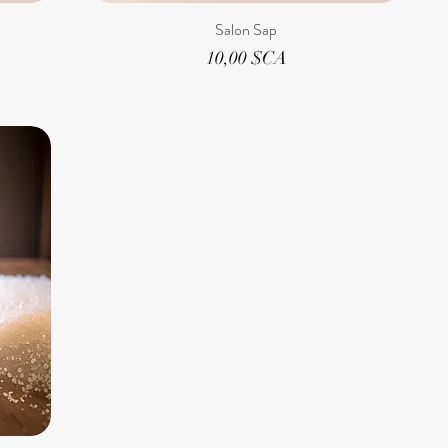
Salon Sap
Prix
10,00 $CA