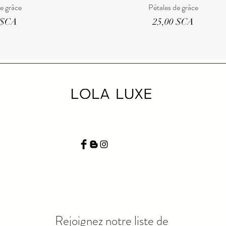
de grâce
Pétales de grâce
Prix
 $CA
25,00 $CA
Rejoignez notre liste de