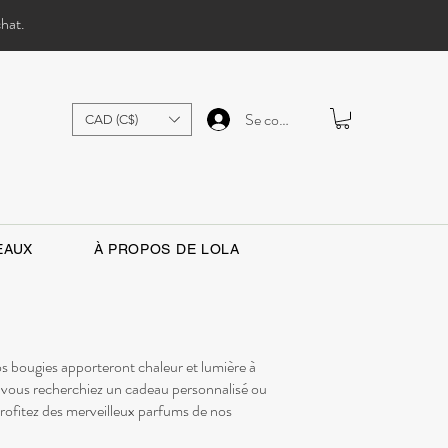
chat.
Se connecter
CAD (C$)
EAUX
À PROPOS DE LOLA
os bougies apporteront chaleur et lumière à
e vous recherchiez un cadeau personnalisé ou
profitez des merveilleux parfums de nos