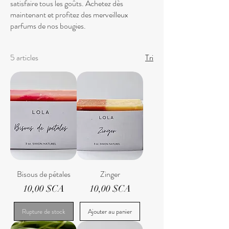
satisfaire tous les goûts. Achetez dès
maintenant et profitez des merveilleux
parfums de nos bougies.
5 articles
Tri
Bisous de pétales
Zinger
Prix
Prix
10,00 $CA
10,00 $CA
Rupture de stock
Ajouter au panier