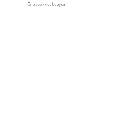
Entretien des bougies
Rejoignez notre liste de diffusion
Email
Send
© 2023 par LOLA LUXE